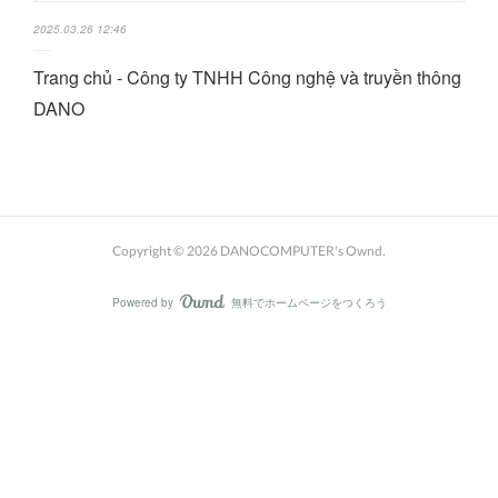
2025.03.26 12:46
Trang chủ - Công ty TNHH Công nghệ và truyền thông
DANO
Copyright ©
2026
DANOCOMPUTER's Ownd
.
Powered by
無料でホームページをつくろう
AmebaOwnd
フォロー